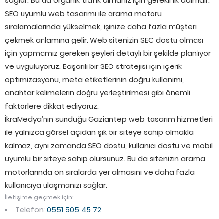
sağlar. Bu da organik trafik almanız için gerekli ilk adımdır.
SEO uyumlu web tasarımı ile arama motoru
sıralamalarında yükselmek, işinize daha fazla müşteri
çekmek anlamına gelir. Web sitenizin SEO dostu olması
için yapmamız gereken şeyleri detaylı bir şekilde planlıyor
ve uyguluyoruz. Başarılı bir SEO stratejisi için içerik
optimizasyonu, meta etiketlerinin doğru kullanımı,
anahtar kelimelerin doğru yerleştirilmesi gibi önemli
faktörlere dikkat ediyoruz.
İkraMedya’nın sunduğu Gaziantep web tasarım hizmetleri
ile yalnızca görsel açıdan şık bir siteye sahip olmakla
kalmaz, aynı zamanda SEO dostu, kullanıcı dostu ve mobil
uyumlu bir siteye sahip olursunuz. Bu da sitenizin arama
motorlarında ön sıralarda yer almasını ve daha fazla
kullanıcıya ulaşmanızı sağlar.
İletişime geçmek için:
Telefon:
0551 505 45 72