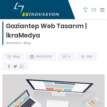
Gaziantep Web Tasarım |
İkraMedya
Anasayfa
»
Blog
Blog
08.03.2025
0
695