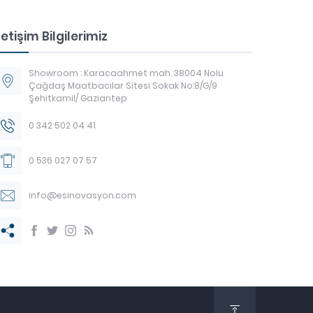
letişim Bilgilerimiz
Showroom : Karacaahmet mah. 38004 Nolu
Çağdaş Maatbacılar Sitesi Sokak No:8/G/9
Şehitkamil/ Gaziantep
0 342 502 04 41
0 536 027 07 57
info@esinovasyon.com