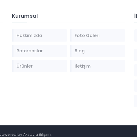
Kurumsal
İ
Hakkımızda
Foto Galeri
Referanslar
Blog
Ürünler
İletişim
. powered by
Aksoylu Bilişim
.