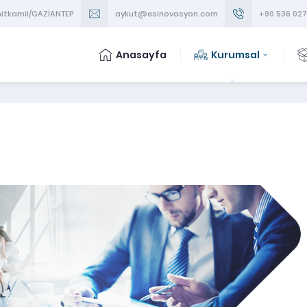
ehitkamil/GAZİANTEP
aykut@esinovasyon.com
+90 536 027
Anasayfa
Kurumsal