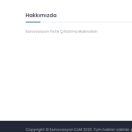
Hakkımızda
Esinovasyon Fıstık Çıtlatma Makinaları
Copyright © Esinovasyon.CoM 2020. Tüm hakları saklıdır