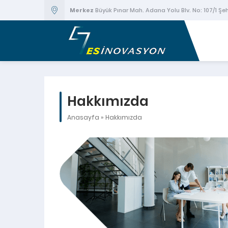
Merkez
Büyük Pınar Mah. Adana Yolu Blv. No: 107/1 Ş
Hakkımızda
Anasayfa
»
Hakkımızda