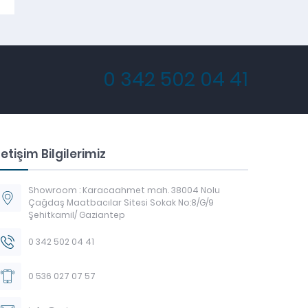
0 342 502 04 41
letişim Bilgilerimiz
Showroom : Karacaahmet mah. 38004 Nolu
Çağdaş Maatbacılar Sitesi Sokak No:8/G/9
Şehitkamil/ Gaziantep
0 342 502 04 41
0 536 027 07 57