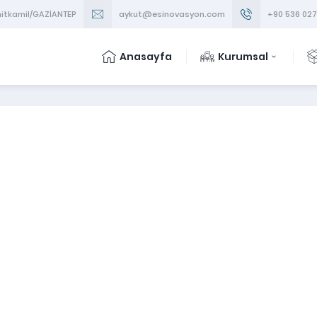
ehitkamil/GAZİANTEP
aykut@esinovasyon.com
+90 536 027
Anasayfa
Kurumsal