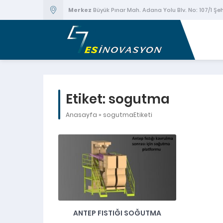
Merkez
Büyük Pınar Mah. Adana Yolu Blv. No: 107/1 Ş
Etiket:
sogutma
Anasayfa
»
sogutmaEtiketi
ANTEP FISTIĞI SOĞUTMA