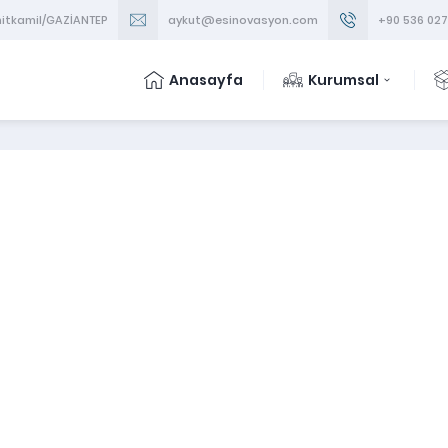
ehitkamil/GAZİANTEP
aykut@esinovasyon.com
+90 536 027
Anasayfa
Kurumsal