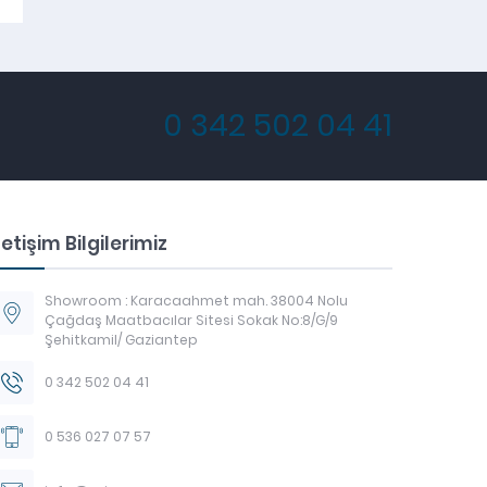
0 342 502 04 41
letişim Bilgilerimiz
Showroom : Karacaahmet mah. 38004 Nolu
Çağdaş Maatbacılar Sitesi Sokak No:8/G/9
Şehitkamil/ Gaziantep
0 342 502 04 41
0 536 027 07 57