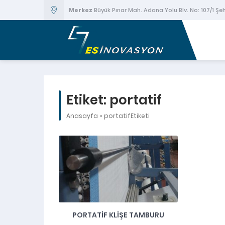
Merkez
Büyük Pınar Mah. Adana Yolu Blv. No: 107/1 Ş
Etiket:
portatif
Anasayfa
»
portatifEtiketi
PORTATIF KLIŞE TAMBURU